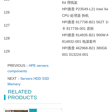
Kit
理线架
HP/
惠普
P23549-L21 Intel Xe
126
CPU
处理器
拆机
HP/
惠普
817738-B21 562T 10G
127
卡
817736-001
原拆
HP/
惠普
814835-B21 900W AC
128
814832-001
电源套件
HP/
惠普
462968-B21 380G6 G
129
001 013224-001
PREVIOUS：
HPE servers
components
NEXT：
Servers HDD SSD
Memery
RELATED
PRODUCTS