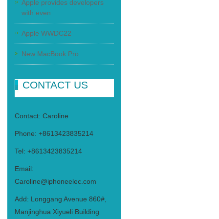
Apple provides developers
with even
Apple WWDC22
New MacBook Pro
CONTACT US
Contact: Caroline
Phone: +8613423835214
Tel: +8613423835214
Email:
Caroline@iphoneelec.com
Add: Longgang Avenue 860#,
Manjinghua Xiyueli Building