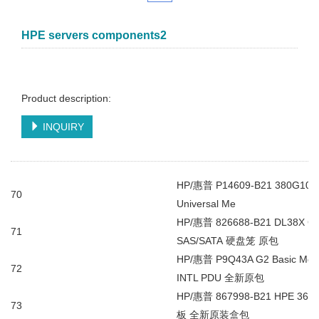
HPE servers components2
Product description:
INQUIRY
HP/
惠普
P14609-B21 380G10 
70
Universal Me
HP/
惠普
826688-B21 DL38X G
71
SAS/SATA
硬盘笼
原包
HP/
惠普
P9Q43A G2 Basic Mod
72
INTL PDU
全新原包
HP/
惠普
867998-B21 HPE 360
73
板
全新原装盒包