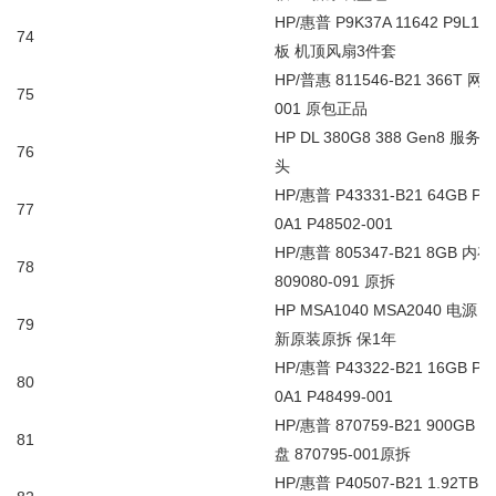
HP/
惠普
P9K37A 11642 P9L15
74
板
机顶风扇
3
件套
HP/
普惠
811546-B21 366T
网
75
001
原包正品
HP DL 380G8 388 Gen8
服务器
76
头
HP/
惠普
P43331-B21 64GB PC
77
0A1 P48502-001
HP/
惠普
805347-B21 8GB
内存
78
809080-091
原拆
HP MSA1040 MSA2040
电源
5
79
新原装原拆
保
1
年
HP/
惠普
P43322-B21 16GB PC
80
0A1 P48499-001
HP/
惠普
870759-B21 900GB 12
81
盘
870795-001
原拆
HP/
惠普
P40507-B21 1.92TB 